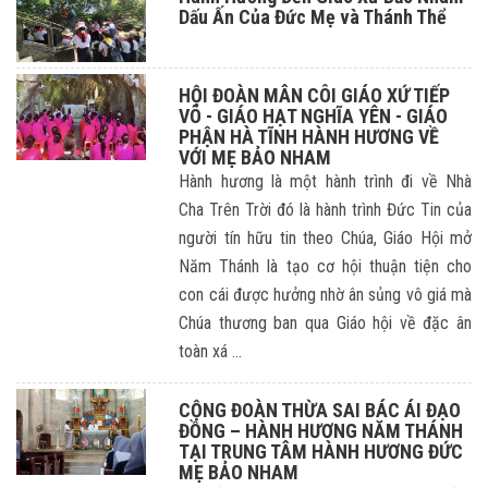
Dấu Ấn Của Đức Mẹ và Thánh Thể
HỘI ĐOÀN MÂN CÔI GIÁO XỨ TIẾP
VÕ - GIÁO HẠT NGHĨA YÊN - GIÁO
PHẬN HÀ TĨNH HÀNH HƯƠNG VỀ
VỚI MẸ BẢO NHAM
Hành hương là một hành trình đi về Nhà
Cha Trên Trời đó là hành trình Đức Tin của
người tín hữu tin theo Chúa, Giáo Hội mở
Năm Thánh là tạo cơ hội thuận tiện cho
con cái được hưởng nhờ ân sủng vô giá mà
Chúa thương ban qua Giáo hội về đặc ân
toàn xá ...
CỘNG ĐOÀN THỪA SAI BÁC ÁI ĐẠO
ĐỒNG – HÀNH HƯƠNG NĂM THÁNH
TẠI TRUNG TÂM HÀNH HƯƠNG ĐỨC
MẸ BẢO NHAM