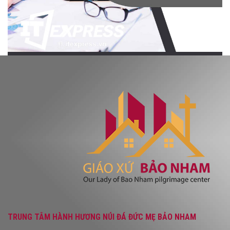
TRUNG TÂM HÀNH HƯƠNG NÚI ĐÁ ĐỨC MẸ BẢO NHAM