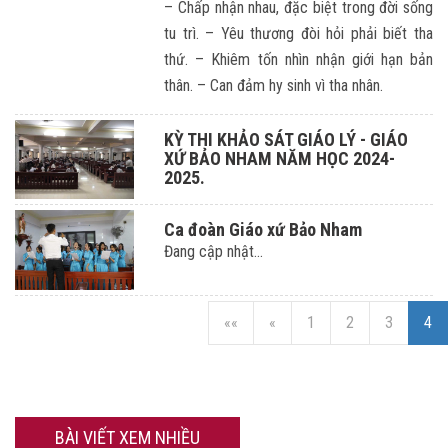
– Chấp nhận nhau, đặc biệt trong đời sống
tu trì. – Yêu thương đòi hỏi phải biết tha
thứ. – Khiêm tốn nhìn nhận giới hạn bản
thân. – Can đảm hy sinh vì tha nhân.
KỲ THI KHẢO SÁT GIÁO LÝ - GIÁO
XỨ BẢO NHAM NĂM HỌC 2024-
2025.
Ca đoàn Giáo xứ Bảo Nham
Đang cập nhật...
««
«
1
2
3
4
BÀI VIẾT XEM NHIỀU