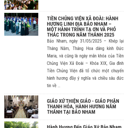
TIỀN CHỦNG VIỆN XÃ ĐOÀI: HÀNH
HƯƠNG LINH ĐỊA BẢO NHAM –
MỘT HÀNH TRÌNH TẠ ƠN VÀ PHÓ
THÁC TRONG NĂM THÁNH 2025
Bảo Nham, ngày 31/05/2025 – Khép lại
Tháng Năm, Tháng Hoa dâng kính Đức
Maria, và cũng là ngày mãn khóa của Tiền
Chủng Viện Xã Đoài – Khóa XIX, Gia đình
Tiền Chủng Viện đã tổ chức một chuyến
hành hương đầy ý nghĩa và chiều sâu đức
tin về ...
GIÁO XỨ THIỆN GIÁO - GIÁO PHẬN
THANH HÓA, HÀNH HƯƠNG NĂM
THÁNH TẠI BẢO NHAM
Hành Hương Đến Giáo Xứ Bảo Nham