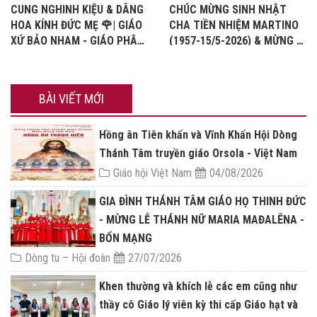
CUNG NGHINH KIỆU & DÂNG
CHÚC MỪNG SINH NHẬT
HOA KÍNH ĐỨC MẸ 🌹| GIÁO
CHA TIỀN NHIỆM MARTINO
XỨ BẢO NHAM - GIÁO PHẬN
(1957-15/5-2026) & MỪNG KỈ
VINH
NIỆM 32 NĂM HỒNG ÂN LINH
MỤC
BÀI VIẾT MỚI
Hồng ân Tiên khấn và Vĩnh Khấn Hội Dòng
Thánh Tâm truyền giáo Orsola - Việt Nam
Giáo hội Việt Nam
04/08/2026
GIA ĐÌNH THÁNH TÂM GIÁO HỌ THINH ĐỨC
- MỪNG LỄ THÁNH NỮ MARIA MAĐALÊNA -
BỔN MẠNG
Dòng tu – Hội đoàn
27/07/2026
Khen thường và khích lễ các em cũng như
thầy cô Giáo lý viên kỳ thi cấp Giáo hạt và