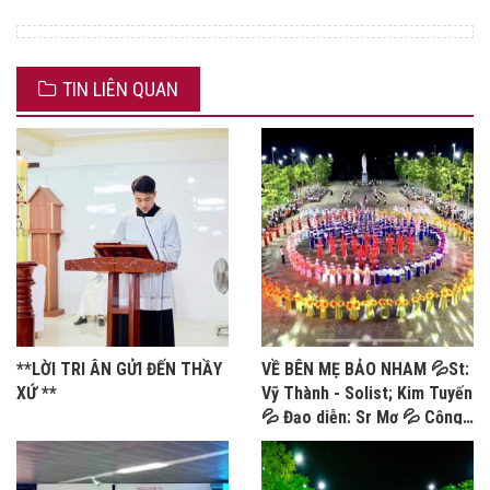
TIN LIÊN QUAN
**LỜI TRI ÂN GỬI ĐẾN THẦY
VỀ BÊN MẸ BẢO NHAM 💦St:
XỨ **
Vỹ Thành - Solist; Kim Tuyến
💦 Đạo diễn: Sr Mơ 💦 Cộng
đoàn MTG Bảo Nham