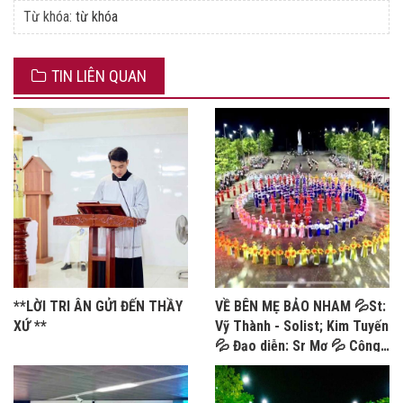
Từ khóa:
từ khóa
TIN LIÊN QUAN
**LỜI TRI ÂN GỬI ĐẾN THẦY
VỀ BÊN MẸ BẢO NHAM 💦St:
XỨ **
Vỹ Thành - Solist; Kim Tuyến
💦 Đạo diễn: Sr Mơ 💦 Cộng
đoàn MTG Bảo Nham