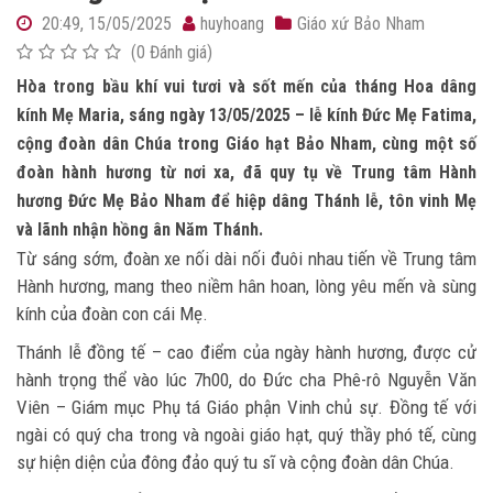
20:49, 15/05/2025
huyhoang
Giáo xứ Bảo Nham
(0 Đánh giá)
Hòa trong bầu khí vui tươi và sốt mến của tháng Hoa dâng
kính Mẹ Maria, sáng ngày 13/05/2025 – lễ kính Đức Mẹ Fatima,
cộng đoàn dân Chúa trong Giáo hạt Bảo Nham, cùng một số
đoàn hành hương từ nơi xa, đã quy tụ về Trung tâm Hành
hương Đức Mẹ Bảo Nham để hiệp dâng Thánh lễ, tôn vinh Mẹ
và lãnh nhận hồng ân Năm Thánh.
Từ sáng sớm, đoàn xe nối dài nối đuôi nhau tiến về Trung tâm
Hành hương, mang theo niềm hân hoan, lòng yêu mến và sùng
kính của đoàn con cái Mẹ.
Thánh lễ đồng tế – cao điểm của ngày hành hương, được cử
hành trọng thể vào lúc 7h00, do Đức cha Phê-rô Nguyễn Văn
Viên – Giám mục Phụ tá Giáo phận Vinh chủ sự. Đồng tế với
ngài có quý cha trong và ngoài giáo hạt, quý thầy phó tế, cùng
sự hiện diện của đông đảo quý tu sĩ và cộng đoàn dân Chúa.