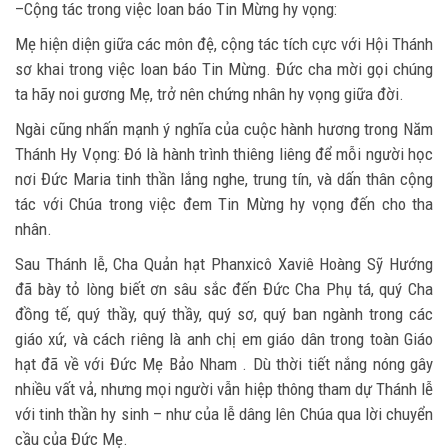
–Cộng tác trong việc loan báo Tin Mừng hy vọng:
Mẹ hiện diện giữa các môn đệ, cộng tác tích cực với Hội Thánh
sơ khai trong việc loan báo Tin Mừng. Đức cha mời gọi chúng
ta hãy noi gương Mẹ, trở nên chứng nhân hy vọng giữa đời.
Ngài cũng nhấn mạnh ý nghĩa của cuộc hành hương trong Năm
Thánh Hy Vọng: Đó là hành trình thiêng liêng để mỗi người học
nơi Đức Maria tinh thần lắng nghe, trung tín, và dấn thân cộng
tác với Chúa trong việc đem Tin Mừng hy vọng đến cho tha
nhân.
Sau Thánh lễ, Cha Quản hạt Phanxicô Xaviê Hoàng Sỹ Hướng
đã bày tỏ lòng biết ơn sâu sắc đến Đức Cha Phụ tá, quý Cha
đồng tế, quý thầy, quý thầy, quý sơ, quý ban ngành trong các
giáo xứ, và cách riêng là anh chị em giáo dân trong toàn Giáo
hạt đã về với Đức Mẹ Bảo Nham . Dù thời tiết nắng nóng gây
nhiều vất vả, nhưng mọi người vẫn hiệp thông tham dự Thánh lễ
với tinh thần hy sinh – như của lễ dâng lên Chúa qua lời chuyển
cầu của Đức Mẹ.