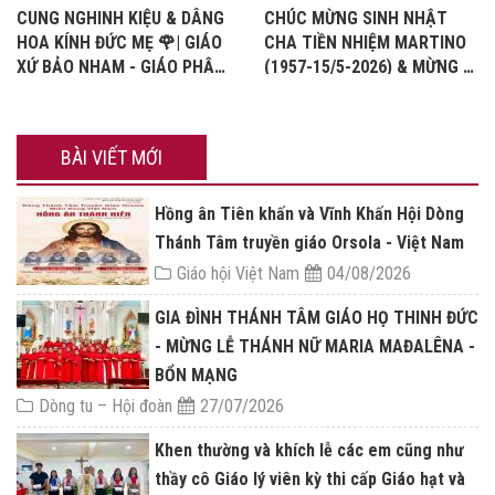
CUNG NGHINH KIỆU & DÂNG
CHÚC MỪNG SINH NHẬT
HOA KÍNH ĐỨC MẸ 🌹| GIÁO
CHA TIỀN NHIỆM MARTINO
XỨ BẢO NHAM - GIÁO PHẬN
(1957-15/5-2026) & MỪNG KỈ
VINH
NIỆM 32 NĂM HỒNG ÂN LINH
MỤC
BÀI VIẾT MỚI
Hồng ân Tiên khấn và Vĩnh Khấn Hội Dòng
Thánh Tâm truyền giáo Orsola - Việt Nam
Giáo hội Việt Nam
04/08/2026
GIA ĐÌNH THÁNH TÂM GIÁO HỌ THINH ĐỨC
- MỪNG LỄ THÁNH NỮ MARIA MAĐALÊNA -
BỔN MẠNG
Dòng tu – Hội đoàn
27/07/2026
Khen thường và khích lễ các em cũng như
thầy cô Giáo lý viên kỳ thi cấp Giáo hạt và