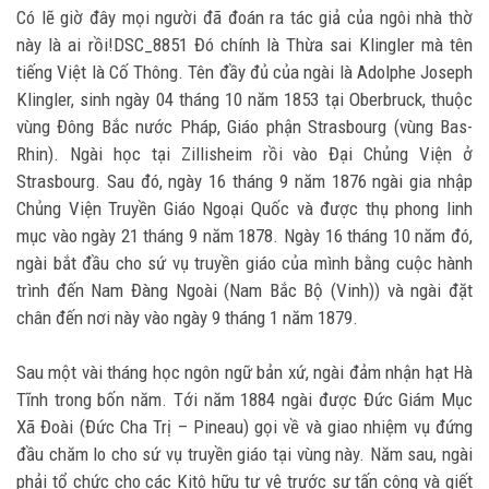
Có lẽ giờ đây mọi người đã đoán ra tác giả của ngôi nhà thờ
này là ai rồi!DSC_8851 Đó chính là Thừa sai Klingler mà tên
tiếng Việt là Cố Thông. Tên đầy đủ của ngài là Adolphe Joseph
Klingler, sinh ngày 04 tháng 10 năm 1853 tại Oberbruck, thuộc
vùng Đông Bắc nước Pháp, Giáo phận Strasbourg (vùng Bas-
Rhin). Ngài học tại Zillisheim rồi vào Đại Chủng Viện ở
Strasbourg. Sau đó, ngày 16 tháng 9 năm 1876 ngài gia nhập
Chủng Viện Truyền Giáo Ngoại Quốc và được thụ phong linh
mục vào ngày 21 tháng 9 năm 1878. Ngày 16 tháng 10 năm đó,
ngài bắt đầu cho sứ vụ truyền giáo của mình bằng cuộc hành
trình đến Nam Đàng Ngoài (Nam Bắc Bộ (Vinh)) và ngài đặt
chân đến nơi này vào ngày 9 tháng 1 năm 1879.
Sau một vài tháng học ngôn ngữ bản xứ, ngài đảm nhận hạt Hà
Tĩnh trong bốn năm. Tới năm 1884 ngài được Đức Giám Mục
Xã Đoài (Đức Cha Trị – Pineau) gọi về và giao nhiệm vụ đứng
đầu chăm lo cho sứ vụ truyền giáo tại vùng này. Năm sau, ngài
phải tổ chức cho các Kitô hữu tự vệ trước sự tấn công và giết