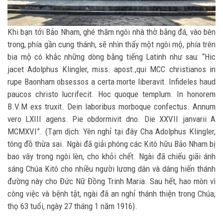
Khi bạn tới Bảo Nham, ghé thăm ngôi nhà thờ bằng đá, vào bên
trong, phía gần cung thánh, sẽ nhìn thấy một ngôi mộ, phía trên
bia mộ có khắc những dòng bằng tiếng Latinh như sau: “Hic
jacet Adolphus Klingler, miss. apost.,qui MCC christianos in
rupe Baonham obsessos a certa morte liberavit. Infideles haud
paucos christo lucrifecit. Hoc quoque templum. In honorem
B.V.M exs truxit. Dein laboribus morboque confectus. Annum
vero LXIII agens. Pie obdormivit dno. Die XXVII janvarii A
MCMXVI”. (Tạm dịch: Yên nghỉ tại đây Cha Adolphus Klingler,
tông đồ thừa sai. Ngài đã giải phóng các Kitô hữu Bảo Nham bị
bao vây trong ngôi lèn, cho khỏi chết. Ngài đã chiếu giãi ánh
sáng Chúa Kitô cho nhiều người lương dân và dâng hiến thánh
đường này cho Đức Nữ Đồng Trinh Maria. Sau hết, hao mòn vì
công việc và bệnh tật, ngài đã an nghỉ thánh thiện trong Chúa,
thọ 63 tuổi, ngày 27 tháng 1 năm 1916).