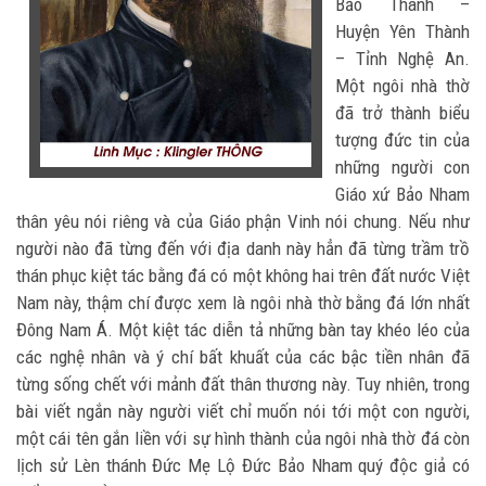
Bảo Thành –
Huyện Yên Thành
– Tỉnh Nghệ An.
Một ngôi nhà thờ
đã trở thành biểu
tượng đức tin của
những người con
Giáo xứ Bảo Nham
thân yêu nói riêng và của Giáo phận Vinh nói chung. Nếu như
người nào đã từng đến với địa danh này hẳn đã từng trầm trồ
thán phục kiệt tác bằng đá có một không hai trên đất nước Việt
Nam này, thậm chí được xem là ngôi nhà thờ bằng đá lớn nhất
Đông Nam Á. Một kiệt tác diễn tả những bàn tay khéo léo của
các nghệ nhân và ý chí bất khuất của các bậc tiền nhân đã
từng sống chết với mảnh đất thân thương này. Tuy nhiên, trong
bài viết ngắn này người viết chỉ muốn nói tới một con người,
một cái tên gắn liền với sự hình thành của ngôi nhà thờ đá còn
lịch sử Lèn thánh Đức Mẹ Lộ Đức Bảo Nham quý độc giả có