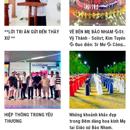
**LỜI TRI ÂN GỬI ĐẾN THẦY
VỀ BÊN MẸ BẢO NHAM 💦St:
XỨ **
Vỹ Thành - Solist; Kim Tuyến
💦 Đạo diễn: Sr Mơ 💦 Cộng
đoàn MTG Bảo Nham
HIỆP THÔNG TRONG YÊU
Những khoảnh khắc đẹp
THƯƠNG
trong Đêm dâng hoa kính Mẹ
tại Giáo xứ Bảo Nham.