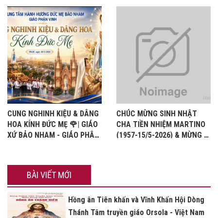
CUNG NGHINH KIỆU & DÂNG
CHÚC MỪNG SINH NHẬT
HOA KÍNH ĐỨC MẸ 🌹| GIÁO
CHA TIỀN NHIỆM MARTINO
XỨ BẢO NHAM - GIÁO PHẬN
(1957-15/5-2026) & MỪNG KỈ
VINH
NIỆM 32 NĂM HỒNG ÂN LINH
MỤC
BÀI VIẾT MỚI
Hồng ân Tiên khấn và Vĩnh Khấn Hội Dòng
Thánh Tâm truyền giáo Orsola - Việt Nam