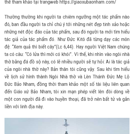
thể tham khảo tại trangweb https://giaoxubaonham.com/
Thường thường khi người ta chiêm ngưỡng một tác phẩm nào
đó, ban đầu người ta chỉ chú ý tới những nét đẹp tinh xảo hoặc
những nét độc đáo của tác phẩm, sau đó người ta mới tìm hiểu
tác giả của tác phẩm đó. Như Đức Kitô đã từng dạy các môn
đệ: “Xem quả thì biết cây”(Lc 6,44). Hay người Việt Nam chúng
ta có câu: “Có lửa thì mới có khói”. Vì thế, khi nhìn vào ngôi nhà
thờ bằng đá đồ sộ này, có lẽ nhiều người sẽ tự hỏi: Ai là tác giả
của ngôi nhà thờ này? Bản thân tôi cũng vậy. Sau khi tìm hiểu
về lịch sử hình thành Ngôi Nhà thờ và Lèn Thánh Đức Mẹ Lộ
Đức Bảo Nham, đồng thời tham khảo một số tài liệu liên quan
đến Giáo xứ Bảo Nham, tôi xin mạn phép viết lên đôi dòng về
một con người đã đi vào huyền thoại, đã trở nên bất tử và gắn
liền với linh địa này.