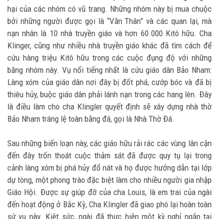
hại của các nhóm có vũ trang. Những nhóm này bị mua chuộc
bởi những người được gọi là “Văn Thân” và các quan lại, mà
nạn nhân là 10 nhà truyền giáo và hơn 60.000 Kitô hữu. Cha
Klinger, cũng như nhiều nhà truyền giáo khác đã tìm cách để
cứu hàng triệu Kitô hữu trong các cuộc đụng độ với những
băng nhóm này. Vụ nổi tiếng nhất là cứu giáo dân Bảo Nham:
Làng xóm của giáo dân nơi đây bị đốt phá, cướp bóc và đã bị
thiêu hủy, buộc giáo dân phải lánh nạn trong các hang lèn. Đây
là điều làm cho cha Klingler quyết định sẽ xây dựng nhà thờ
Bảo Nham tráng lệ toàn bằng đá, gọi là Nhà Thờ Đá.
Sau những biến loạn này, các giáo hữu rải rác các vùng lân cận
đến đây trốn thoát cuộc thảm sát đã được quy tụ lại trong
cảnh làng xóm bị phá hủy đổ nát và họ được hướng dẫn tại lớp
dự tòng, một phong trào đặc biệt làm cho nhiều người gia nhập
Giáo Hội. Được sự giúp đỡ của cha Louis, là em trai của ngài
đến hoạt động ở Bắc Kỳ, Cha Klingler đã giao phó lại hoàn toàn
sứ vụ này. Kiệt sức, ngài đã thực hiện một kỳ nghỉ ngắn tại