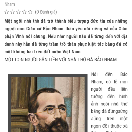
Nham
(0 Đánh giá)
Một ngôi nhà thờ đã trở thành biểu tượng đức tin của những
người con Giáo xứ Bảo Nham thân yêu nói riêng và của Giáo
phận Vinh nói chung. Nếu như người nào đã từng đến với địa
danh này hẳn đã từng trầm trồ thán phục kiệt tác bằng đá có
một không hai trên đất nước Việt Nam
MỘT CON NGƯỜI GẮN LIỀN VỚI NHÀ THỜ ĐÁ BẢO NHAM.
Nói đến Bảo
Nham, có lẽ mọi
người đều liên
tưởng đến hình
ảnh ngôi nhà thờ
bằng đá đứngsừng
sững trên một
ngọn đồi thuộc xã