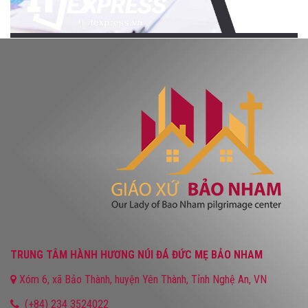
TRUNG TÂM HÀNH HƯƠNG NÚI ĐÁ ĐỨC MẸ BẢO NHAM
Xóm 6, xã Bảo Thành, huyện Yên Thành, Tỉnh Nghệ An, VN
(+84) 234 3524022