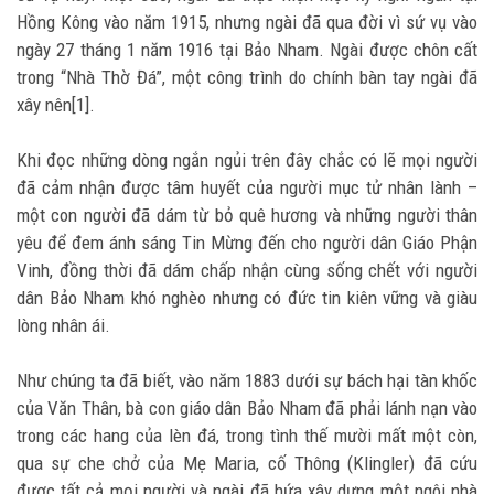
Hồng Kông vào năm 1915, nhưng ngài đã qua đời vì sứ vụ vào
ngày 27 tháng 1 năm 1916 tại Bảo Nham. Ngài được chôn cất
trong “Nhà Thờ Đá”, một công trình do chính bàn tay ngài đã
xây nên[1].
Khi đọc những dòng ngắn ngủi trên đây chắc có lẽ mọi người
đã cảm nhận được tâm huyết của người mục tử nhân lành –
một con người đã dám từ bỏ quê hương và những người thân
yêu để đem ánh sáng Tin Mừng đến cho người dân Giáo Phận
Vinh, đồng thời đã dám chấp nhận cùng sống chết với người
dân Bảo Nham khó nghèo nhưng có đức tin kiên vững và giàu
lòng nhân ái.
Như chúng ta đã biết, vào năm 1883 dưới sự bách hại tàn khốc
của Văn Thân, bà con giáo dân Bảo Nham đã phải lánh nạn vào
trong các hang của lèn đá, trong tình thế mười mất một còn,
qua sự che chở của Mẹ Maria, cố Thông (Klingler) đã cứu
được tất cả mọi người và ngài đã hứa xây dựng một ngôi nhà