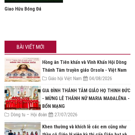
Giao Hữu Bóng Đá
BÀI VIẾT MỚI
Hồng ân Tiên khấn và Vĩnh Khấn Hội Dòng
Thánh Tâm truyền giáo Orsola - Việt Nam
Giáo hội Việt Nam
04/08/2026
GIA ĐÌNH THÁNH TÂM GIÁO HỌ THINH ĐỨC
- MỪNG LỄ THÁNH NỮ MARIA MAĐALÊNA -
BỔN MẠNG
Dòng tu – Hội đoàn
27/07/2026
Khen thường và khích lễ các em cũng như
thầy cô Giáo lý viên kỳ thi cấp Giáo hạt và