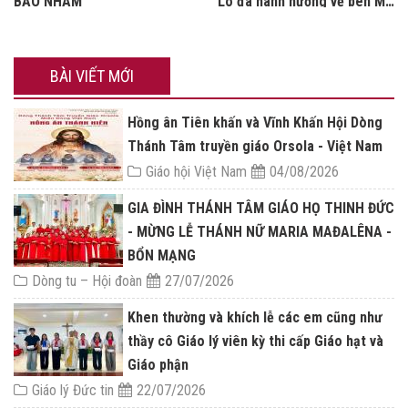
BẢO NHAM
Lò đã hành hương về bên Mẹ
Bảo Nham
BÀI VIẾT MỚI
Hồng ân Tiên khấn và Vĩnh Khấn Hội Dòng
Thánh Tâm truyền giáo Orsola - Việt Nam
Giáo hội Việt Nam
04/08/2026
GIA ĐÌNH THÁNH TÂM GIÁO HỌ THINH ĐỨC
- MỪNG LỄ THÁNH NỮ MARIA MAĐALÊNA -
BỔN MẠNG
Dòng tu – Hội đoàn
27/07/2026
Khen thường và khích lễ các em cũng như
thầy cô Giáo lý viên kỳ thi cấp Giáo hạt và
Giáo phận
Giáo lý Đức tin
22/07/2026