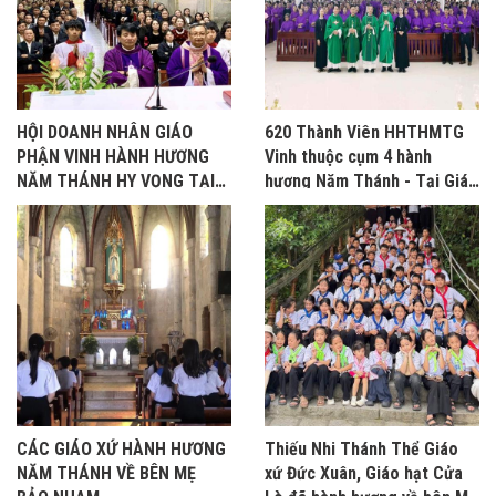
HỘI DOANH NHÂN GIÁO
620 Thành Viên HHTHMTG
PHẬN VINH HÀNH HƯƠNG
Vinh thuộc cụm 4 hành
NĂM THÁNH HY VỌNG TẠI
hương Năm Thánh - Tại Giáo
BẢO NHAM
xứ Bảo Nham
CÁC GIÁO XỨ HÀNH HƯƠNG
Thiếu Nhi Thánh Thể Giáo
NĂM THÁNH VỀ BÊN MẸ
xứ Đức Xuân, Giáo hạt Cửa