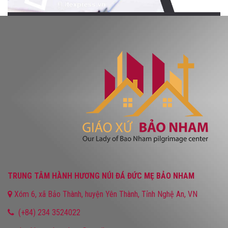
TRUNG TÂM HÀNH HƯƠNG NÚI ĐÁ ĐỨC MẸ BẢO NHAM
Xóm 6, xã Bảo Thành, huyện Yên Thành, Tỉnh Nghệ An, VN
(+84) 234 3524022