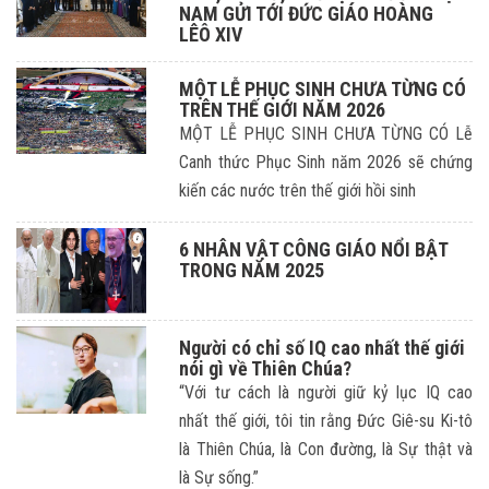
NAM GỬI TỚI ĐỨC GIÁO HOÀNG
LÊÔ XIV
MỘT LỄ PHỤC SINH CHƯA TỪNG CÓ
TRÊN THẾ GIỚI NĂM 2026
MỘT LỄ PHỤC SINH CHƯA TỪNG CÓ Lễ
Canh thức Phục Sinh năm 2026 sẽ chứng
kiến các nước trên thế giới hồi sinh
6 NHÂN VẬT CÔNG GIÁO NỔI BẬT
TRONG NĂM 2025
Người có chỉ số IQ cao nhất thế giới
nói gì về Thiên Chúa?
“Với tư cách là người giữ kỷ lục IQ cao
nhất thế giới, tôi tin rằng Đức Giê-su Ki-tô
là Thiên Chúa, là Con đường, là Sự thật và
là Sự sống.”