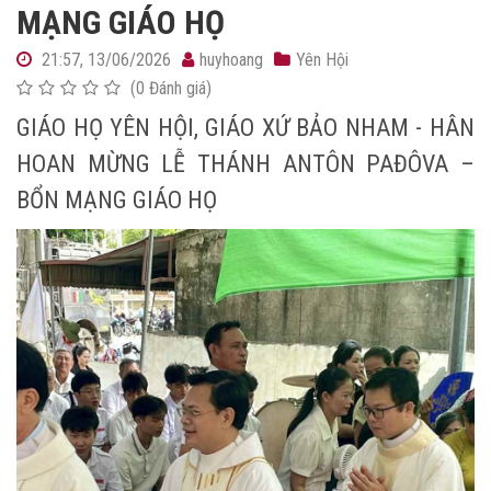
MẠNG GIÁO HỌ
21:57, 13/06/2026
huyhoang
Yên Hội
(0 Đánh giá)
G
IÁO HỌ YÊN HỘI, GIÁO XỨ BẢO NHAM - HÂN
HOAN MỪNG LỄ THÁNH ANTÔN PAĐÔVA –
BỔN MẠNG GIÁO HỌ