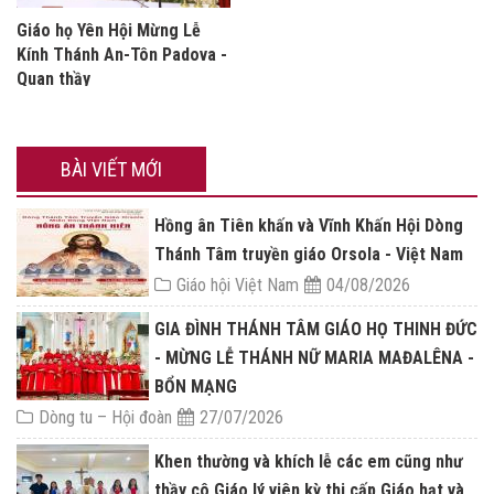
Giáo họ Yên Hội Mừng Lễ
Kính Thánh An-Tôn Padova -
Quan thầy
BÀI VIẾT MỚI
Hồng ân Tiên khấn và Vĩnh Khấn Hội Dòng
Thánh Tâm truyền giáo Orsola - Việt Nam
Giáo hội Việt Nam
04/08/2026
GIA ĐÌNH THÁNH TÂM GIÁO HỌ THINH ĐỨC
- MỪNG LỄ THÁNH NỮ MARIA MAĐALÊNA -
BỔN MẠNG
Dòng tu – Hội đoàn
27/07/2026
Khen thường và khích lễ các em cũng như
thầy cô Giáo lý viên kỳ thi cấp Giáo hạt và