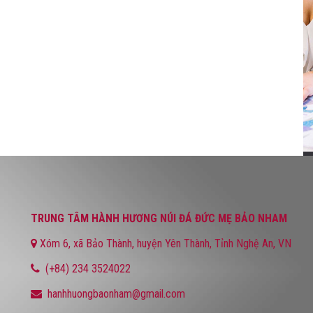
TRUNG TÂM HÀNH HƯƠNG NÚI ĐÁ ĐỨC MẸ BẢO NHAM
Xóm 6, xã Bảo Thành, huyện Yên Thành, Tỉnh Nghệ An, VN
(+84) 234 3524022
hanhhuongbaonham@gmail.com