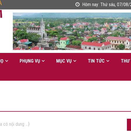
Hôm nay:
Thứ sáu, 07/08/
HỌ
PHỤNG VỤ
MỤC VỤ
TIN TỨC
THƯ 
ưa có nội dung ...}