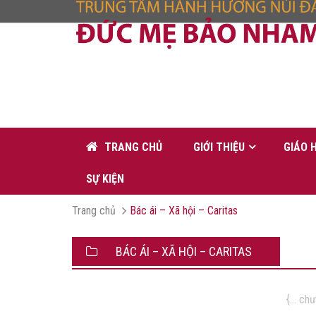
TRANG CHỦ
GIỚI THIỆU
GIÁO 
SỰ KIỆN
Trang chủ
Bác ái – Xã hội – Caritas
BÁC ÁI – XÃ HỘI – CARITAS
{... ch