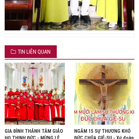
TIN LIÊN QUAN
GIA ĐÌNH THÁNH TÂM GIÁO
NGẮM 15 SỰ THƯƠNG KHÓ
HỌ THINH ĐỨC - MỪNG LỄ
ĐỨC CHÚA GIÊ-SU - Xứ đoàn