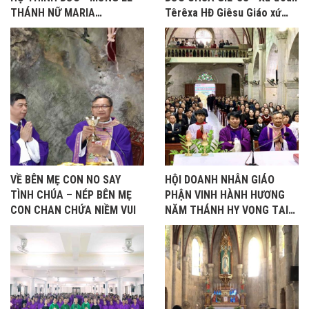
THÁNH NỮ MARIA
Têrêxa HĐ Giêsu Giáo xứ
MAĐALÊNA - BỔN MẠNG
Bảo Nham, Tuần Thánh năm
2026
VỀ BÊN MẸ CON NO SAY
HỘI DOANH NHÂN GIÁO
TÌNH CHÚA – NÉP BÊN MẸ
PHẬN VINH HÀNH HƯƠNG
CON CHAN CHỨA NIỀM VUI
NĂM THÁNH HY VỌNG TẠI
BẢO NHAM