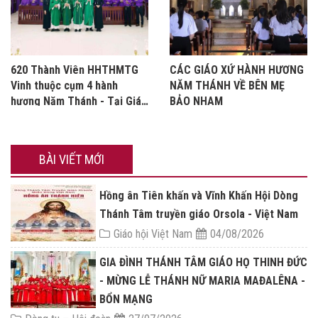
620 Thành Viên HHTHMTG
CÁC GIÁO XỨ HÀNH HƯƠNG
Vinh thuộc cụm 4 hành
NĂM THÁNH VỀ BÊN MẸ
hương Năm Thánh - Tại Giáo
BẢO NHAM
xứ Bảo Nham
BÀI VIẾT MỚI
Hồng ân Tiên khấn và Vĩnh Khấn Hội Dòng
Thánh Tâm truyền giáo Orsola - Việt Nam
Giáo hội Việt Nam
04/08/2026
GIA ĐÌNH THÁNH TÂM GIÁO HỌ THINH ĐỨC
- MỪNG LỄ THÁNH NỮ MARIA MAĐALÊNA -
BỔN MẠNG