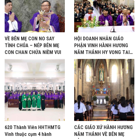
VỀ BÊN MẸ CON NO SAY
HỘI DOANH NHÂN GIÁO
TÌNH CHÚA – NÉP BÊN MẸ
PHẬN VINH HÀNH HƯƠNG
CON CHAN CHỨA NIỀM VUI
NĂM THÁNH HY VỌNG TẠI
BẢO NHAM
620 Thành Viên HHTHMTG
CÁC GIÁO XỨ HÀNH HƯƠNG
Vinh thuộc cụm 4 hành
NĂM THÁNH VỀ BÊN MẸ