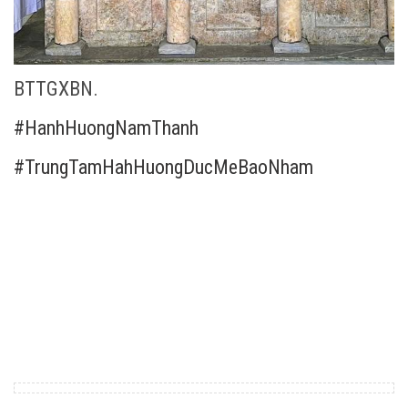
BTTGXBN.
#HanhHuongNamThanh
#TrungTamHahHuongDucMeBaoNham