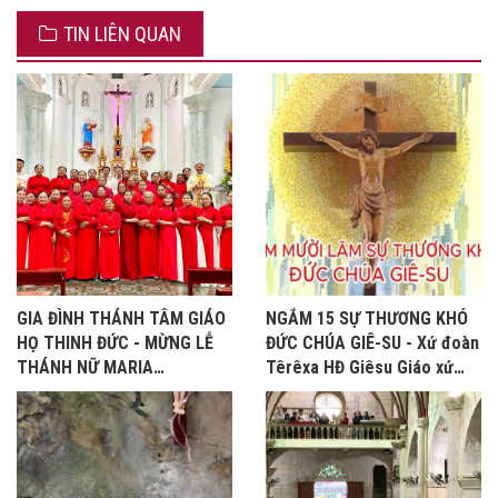
TIN LIÊN QUAN
GIA ĐÌNH THÁNH TÂM GIÁO
NGẮM 15 SỰ THƯƠNG KHÓ
HỌ THINH ĐỨC - MỪNG LỄ
ĐỨC CHÚA GIÊ-SU - Xứ đoàn
THÁNH NỮ MARIA
Têrêxa HĐ Giêsu Giáo xứ
MAĐALÊNA - BỔN MẠNG
Bảo Nham, Tuần Thánh năm
2026