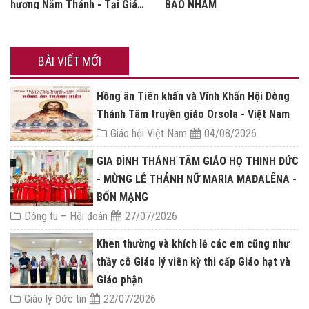
hương Năm Thánh - Tại Giáo
BẢO NHAM
xứ Bảo Nham
BÀI VIẾT MỚI
Hồng ân Tiên khấn và Vĩnh Khấn Hội Dòng
Thánh Tâm truyền giáo Orsola - Việt Nam
Giáo hội Việt Nam
04/08/2026
GIA ĐÌNH THÁNH TÂM GIÁO HỌ THINH ĐỨC
- MỪNG LỄ THÁNH NỮ MARIA MAĐALÊNA -
BỔN MẠNG
Dòng tu – Hội đoàn
27/07/2026
Khen thường và khích lễ các em cũng như
thầy cô Giáo lý viên kỳ thi cấp Giáo hạt và
Giáo phận
Giáo lý Đức tin
22/07/2026