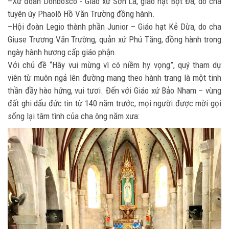
–Xứ đoàn Donbosco - Giáo xứ Sơn La, giáo hạt Bột Đà, do cha
tuyên úy Phaolô Hồ Văn Trường đồng hành.
–Hội đoàn Legio thành phần Junior – Giáo hạt Kẻ Dừa, do cha
Giuse Trương Văn Trường, quản xứ Phú Tăng, đồng hành trong
ngày hành hương cấp giáo phận.
Với chủ đề “Hãy vui mừng vì có niềm hy vọng”, quý tham dự
viên từ muôn ngả lên đường mang theo hành trang là một tinh
thần đầy hào hứng, vui tươi. Đến với Giáo xứ Bảo Nham – vùng
đất ghi dấu đức tin từ 140 năm trước, mọi người được mời gọi
sống lại tâm tình của cha ông năm xưa: