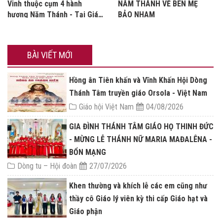
Vinh thuộc cụm 4 hành
NĂM THÁNH VỀ BÊN MẸ
hương Năm Thánh - Tại Giáo
BẢO NHAM
xứ Bảo Nham
BÀI VIẾT MỚI
Hồng ân Tiên khấn và Vĩnh Khấn Hội Dòng
Thánh Tâm truyền giáo Orsola - Việt Nam
Giáo hội Việt Nam
04/08/2026
GIA ĐÌNH THÁNH TÂM GIÁO HỌ THINH ĐỨC
- MỪNG LỄ THÁNH NỮ MARIA MAĐALÊNA -
BỔN MẠNG
Dòng tu – Hội đoàn
27/07/2026
Khen thường và khích lễ các em cũng như
thầy cô Giáo lý viên kỳ thi cấp Giáo hạt và
Giáo phận