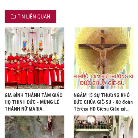
TIN LIÊN QUAN
GIA ĐÌNH THÁNH TÂM GIÁO
NGẮM 15 SỰ THƯƠNG KHÓ
HỌ THINH ĐỨC - MỪNG LỄ
ĐỨC CHÚA GIÊ-SU - Xứ đoàn
THÁNH NỮ MARIA
Têrêxa HĐ Giêsu Giáo xứ
MAĐALÊNA - BỔN MẠNG
Bảo Nham, Tuần Thánh năm
2026