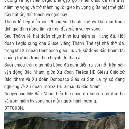
niềm hy vọng và trở thành người gieo hy vọng giữa một thế giới
đầy bất ổn, thử thách và cạm bẫy.
Thánh lễ tiếp diễn với Phụng vụ Thánh Thể và khép lại trong
tình gia đình nồng ấm và tràn đầy niềm vui hy vọng.
Sau Thánh lễ, hai đoàn chụp hình lưu niệm tại Hang đá. Hội
đoàn Legio cùng cha Giuse viếng Thánh Thể tại nhà thờ đá,
trong khi Xứ đoàn Donbosco giao lưu với Xứ đoàn Bảo Nham tại
quảng trường trong tình huynh đệ thân ái.
Buổi chiều trận giao hữu bóng đá nam diễn ra sôi nổi trên sân
vận động Bảo Nham, giữa Xứ đoàn Têrêxa HĐ Giêsu Giáo xứ
Bảo Nham và Xứ đoàn Donbosco Giáo xứ Sơn La, tỷ số đang
nghiêng về Xứ đoàn Têrêxa HĐ Giêsu Gx Bảo Nham.
Nguyện xin Mẹ Bảo Nham tiếp tục nâng đỡ hành trình đức tin
và ươm mầm hy vọng nơi mỗi người hành hương.
BTTGXBN.