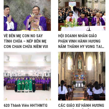
VỀ BÊN MẸ CON NO SAY
HỘI DOANH NHÂN GIÁO
TÌNH CHÚA – NÉP BÊN MẸ
PHẬN VINH HÀNH HƯƠNG
CON CHAN CHỨA NIỀM VUI
NĂM THÁNH HY VỌNG TẠI
BẢO NHAM
620 Thành Viên HHTHMTG
CÁC GIÁO XỨ HÀNH HƯƠNG