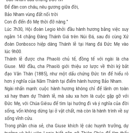
Để đàn con cháu, nêu gương giữa đời,
Bảo Nham vùng đất nối trời
Con đi đến đó Mẹ thời đỡ nâng."
Lúc 7h30, Hội đoàn Legio khởi đầu hành hương bằng việc suy
ngắm 14 chặng Đàng Thánh Giá trên Núi Đá, sau đó cùng Xứ
đoàn Donbosco hiệp dâng Thánh lễ tại Hang đá Đức Mẹ vào
lúc 9h00.
Thánh lễ được cha Phaolô chủ tế, đồng tế với ngài là cha
Giuse. Mở đầu, cha Phaolô giới thiệu sơ lược về thời kỳ bắt
đạo Văn Thân (1885), như một dấu chứng Đức tin để hiểu rõ
hơn ý nghĩa của Năm Thánh tại điểm hành hương Bảo Nham.
Ngài nhấn mạnh: cuộc hành hương không chỉ để lãnh ơn toàn
xá hay tham dự Thánh lễ, mà sâu xa hơn là cuộc gặp gỡ với
Đức Mẹ, với Chúa Giêsu để tìm lại hướng đi và ý nghĩa của đời
sống, vốn không dừng lại ở vật chất, mà còn là hành trình về sự
sống vĩnh cửu.
Trong phần chia sẻ, cha Giuse khích lệ các huynh trưởng, dự
trưởng và hội viên Legio biết gặp gỡ Thiên Chúa để tìm thấy