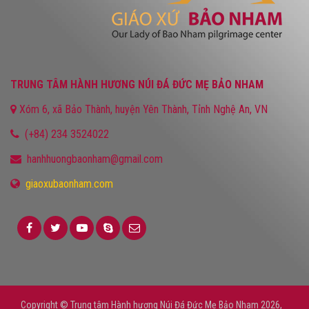
TRUNG TÂM HÀNH HƯƠNG NÚI ĐÁ ĐỨC MẸ BẢO NHAM
Xóm 6, xã Bảo Thành, huyện Yên Thành, Tỉnh Nghệ An, VN
(+84) 234 3524022
hanhhuongbaonham@gmail.com
giaoxubaonham.com
Copyright © Trung tâm Hành hương Núi Đá Đức Mẹ Bảo Nham 2026,